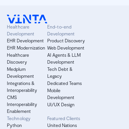
This post is Part 3 of the series "What Effective Feedback
can do for your career". In this post you are going to
learn about the limitations of feedback culture and
understand how to take appropriate action once that
Healthcare
End-to-end
limit has been passed.
Development
Development
EHR Development
Product Discovery
EHR Modernization
Web Development
Healthcare
AI Agents & LLM
Discovery
Development
Medplum
Tech Debt &
Development
Legacy
Integrations &
Dedicated Teams
Interoperability
Mobile
CMS
Development
Interoperability
UI/UX Design
Enablement
Technology
Featured Clients
Python
United Nations