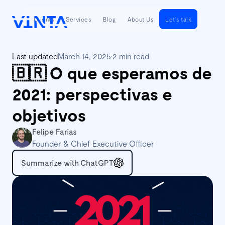
Clients
Services
Blog
About Us
Let's talk
Last updated
March 14, 2025
•
2 min read
🇧🇷 O que esperamos de
2021: perspectivas e
objetivos
Felipe Farias
Founder & Chief Executive Officer
Summarize with ChatGPT